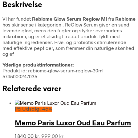
Beskrivelse
Vi har fundet
Rebiome Glow Serum Reglow Ml
fra
Rebiome
hos skinsense i kategorien
. ReGlow Serum giver en sund,
levende glød, mens den fugter og styrker overhudens
mikrobiom, og er et alsidigt tre-i-et produkt fyldt med
naturlige ingredienser. Præ- og probiotisk stimulerende
med effektive peptider, som fremmer din naturlige skønhed
og ef
Yderlige produktinformationer:
Produkt id: rebiome-glow-serum-reglow-30ml
5745000247035
Relaterede varer
På Udsalg! 46%
Memo Paris Luxor Oud Eau Parfum
Den
Den
1.840,00
kr.
999,00
kr.