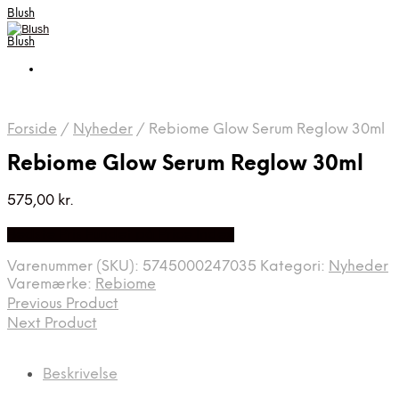
Blush
Blush
Forside
/
Nyheder
/
Rebiome Glow Serum Reglow 30ml
Rebiome Glow Serum Reglow 30ml
575,00
kr.
Bedste Pris Fundet på Price Index
Varenummer (SKU):
5745000247035
Kategori:
Nyheder
Varemærke:
Rebiome
Previous Product
Next Product
Beskrivelse