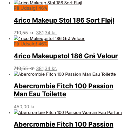
oprindelige
aktuelle
På Udsalg! 46%
pris
pris
var:
er:
4rico Makeup Stol 186 Sort Fløjl
710,55 kr..
381,34 kr..
Den
Den
710,55
kr.
381,34
kr.
oprindelige
aktuelle
På Udsalg! 46%
pris
pris
var:
er:
4rico Makeupstol 186 Grå Velour
710,55 kr..
381,34 kr..
Den
Den
710,55
kr.
381,34
kr.
oprindelige
aktuelle
pris
pris
Abercrombie Fitch 100 Passion
var:
er:
710,55 kr..
381,34 kr..
Man Eau Toilette
450,00
kr.
Abercrombie Fitch 100 Passion