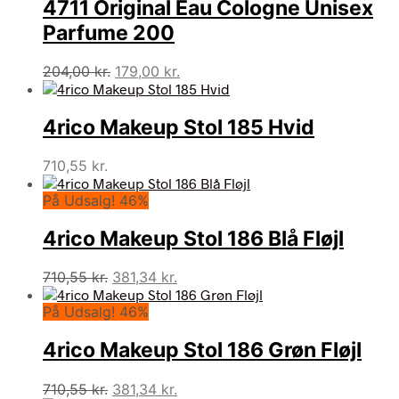
4711 Original Eau Cologne Unisex
264,00 kr..
239,00 kr..
Parfume 200
Den
Den
204,00
kr.
179,00
kr.
oprindelige
aktuelle
pris
pris
4rico Makeup Stol 185 Hvid
var:
er:
204,00 kr..
179,00 kr..
710,55
kr.
På Udsalg! 46%
4rico Makeup Stol 186 Blå Fløjl
Den
Den
710,55
kr.
381,34
kr.
oprindelige
aktuelle
På Udsalg! 46%
pris
pris
var:
er:
4rico Makeup Stol 186 Grøn Fløjl
710,55 kr..
381,34 kr..
Den
Den
710,55
kr.
381,34
kr.