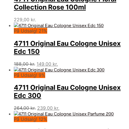
Collection Rose 100ml
229,00
kr.
På Udsalg! 21%
4711 Original Eau Cologne Unisex
Edc 150
Den
Den
188,00
kr.
149,00
kr.
oprindelige
aktuelle
På Udsalg! 9%
pris
pris
var:
er:
4711 Original Eau Cologne Unisex
188,00 kr..
149,00 kr..
Edc 300
Den
Den
264,00
kr.
239,00
kr.
oprindelige
aktuelle
På Udsalg! 12%
pris
pris
var:
er: