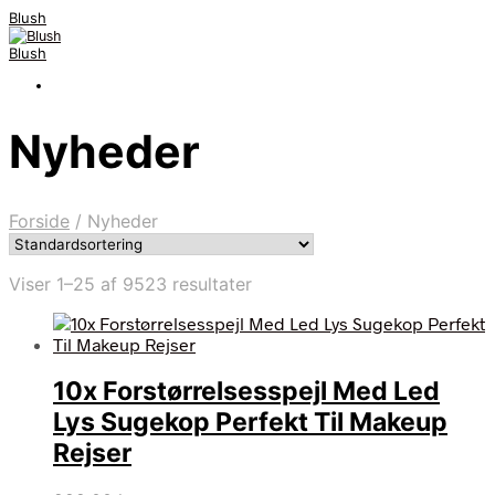
Blush
Blush
Nyheder
Forside
/
Nyheder
Viser 1–25 af 9523 resultater
10x Forstørrelsesspejl Med Led
Lys Sugekop Perfekt Til Makeup
Rejser