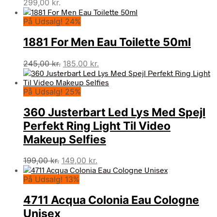
299,00
kr.
På Udsalg! 24%
1881 For Men Eau Toilette 50ml
Den
Den
245,00
kr.
185,00
kr.
oprindelige
aktuelle
pris
pris
På Udsalg! 25%
var:
er:
245,00 kr..
185,00 kr..
360 Justerbart Led Lys Med Spejl
Perfekt Ring Light Til Video
Makeup Selfies
Den
Den
199,00
kr.
149,00
kr.
oprindelige
aktuelle
På Udsalg! 13%
pris
pris
var:
er:
4711 Acqua Colonia Eau Cologne
199,00 kr..
149,00 kr..
Unisex