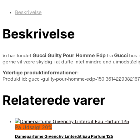
Beskrivelse
Beskrivelse
Vi har fundet
Gucci Guilty Pour Homme Edp
fra
Gucci
hos n
gerne vil være skyldig i at dufte intet mindre end uimodståel
Yderlige produktinformationer:
Produkt id: gucci-guilty-pour-homme-edp-150 3614229382167
Relaterede varer
På Udsalg! 20%
Dameparfume Givenchy Linterdit Eau Parfum 125