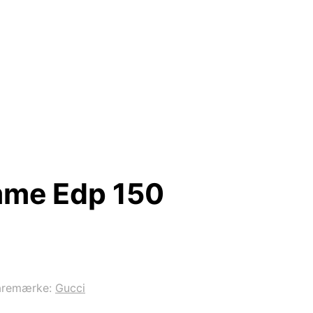
mme Edp 150
aremærke:
Gucci