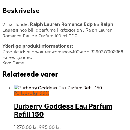
Beskrivelse
Vi har fundet
Ralph Lauren Romance Edp
fra
Ralph
Lauren
hos billigparfume i kategorien
. Ralph Lauren
Romance Eau de Parfum 100 ml EDP
Yderlige produktinformationer:
Produkt id: ralph-lauren-romance-100-edp 3360377002968
Farve: Lyserød
Køn: Dame
Relaterede varer
På Udsalg! 22%
Burberry Goddess Eau Parfum
Refill 150
Den
Den
1.270,00
kr.
995,00
kr.