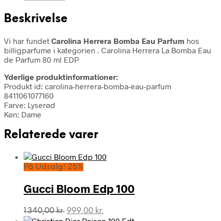
Beskrivelse
Vi har fundet
Carolina Herrera Bomba Eau Parfum
hos
billigparfume i kategorien
. Carolina Herrera La Bomba Eau
de Parfum 80 ml EDP
Yderlige produktinformationer:
Produkt id: carolina-herrera-bomba-eau-parfum
8411061077160
Farve: Lyserød
Køn: Dame
Relaterede varer
På Udsalg! 25%
Gucci Bloom Edp 100
Den
Den
1.340,00
kr.
999,00
kr.
oprindelige
aktuelle