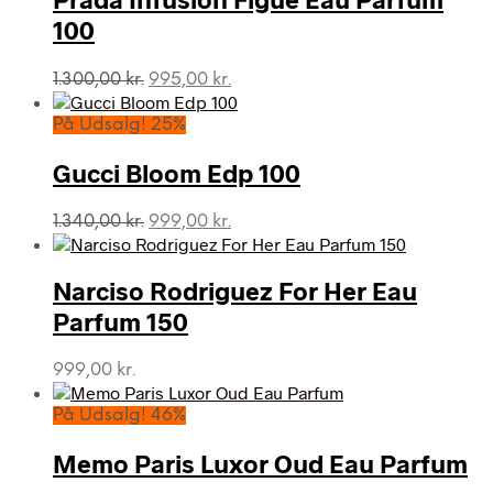
100
Den
Den
1.300,00
kr.
995,00
kr.
oprindelige
aktuelle
pris
pris
På Udsalg! 25%
var:
er:
1.300,00 kr..
995,00 kr..
Gucci Bloom Edp 100
Den
Den
1.340,00
kr.
999,00
kr.
oprindelige
aktuelle
pris
pris
var:
er:
Narciso Rodriguez For Her Eau
1.340,00 kr..
999,00 kr..
Parfum 150
999,00
kr.
På Udsalg! 46%
Memo Paris Luxor Oud Eau Parfum