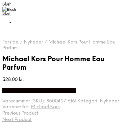
Blush
Blush
Forside
/
Nyheder
/
Michael Kors Pour Homme Eau
Parfum
Michael Kors Pour Homme Eau
Parfum
528,00
kr.
Bedste Pris Fundet på Price Index
Varenummer (SKU):
850049716161
Kategori:
Nyheder
Varemærke:
Michael Kors
Previous Product
Next Product