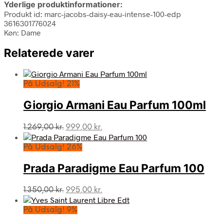
Yderlige produktinformationer:
Produkt id: marc-jacobs-daisy-eau-intense-100-edp
3616301776024
Køn: Dame
Relaterede varer
På Udsalg! 21%
Giorgio Armani Eau Parfum 100ml
Den
Den
1.269,00
kr.
999,00
kr.
oprindelige
aktuelle
pris
pris
På Udsalg! 26%
var:
er:
1.269,00 kr..
999,00 kr..
Prada Paradigme Eau Parfum 100
Den
Den
1.350,00
kr.
995,00
kr.
oprindelige
aktuelle
pris
pris
På Udsalg! 9%
var:
er: