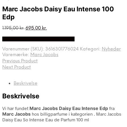
Marc Jacobs Daisy Eau Intense 100
Edp
Den
Den
1.195,00
kr.
695,00
kr.
oprindelige
aktuelle
Bedste Pris Fundet på Price Index
pris
pris
var:
er:
Varenummer (SKU):
3616301776024
Kategori:
Nyheder
1.195,00 kr..
695,00 kr..
Varemærke:
Marc Jacobs
Previous Product
Next Product
Beskrivelse
Beskrivelse
Vi har fundet
Marc Jacobs Daisy Eau Intense Edp
fra
Marc Jacobs
hos billigparfume i kategorien
. Marc Jacobs
Daisy Eau So Intense Eau de Parfum 100 ml