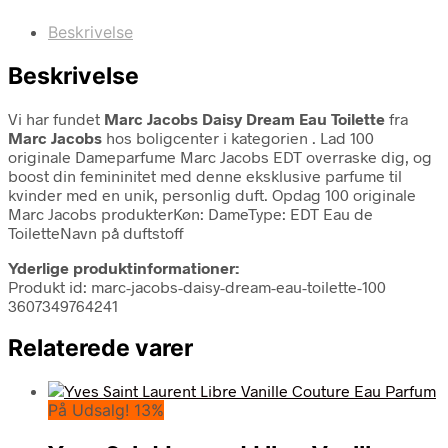
Beskrivelse
Beskrivelse
Vi har fundet
Marc Jacobs Daisy Dream Eau Toilette
fra
Marc Jacobs
hos boligcenter i kategorien
. Lad 100
originale Dameparfume Marc Jacobs EDT overraske dig, og
boost din femininitet med denne eksklusive parfume til
kvinder med en unik, personlig duft. Opdag 100 originale
Marc Jacobs produkterKøn: DameType: EDT Eau de
ToiletteNavn på duftstoff
Yderlige produktinformationer:
Produkt id: marc-jacobs-daisy-dream-eau-toilette-100
3607349764241
Relaterede varer
På Udsalg! 13%