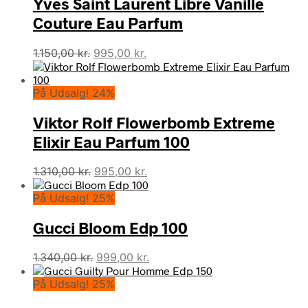
Yves Saint Laurent Libre Vanille
Couture Eau Parfum
Den
Den
1.150,00
kr.
995,00
kr.
oprindelige
aktuelle
pris
pris
På Udsalg! 24%
var:
er:
1.150,00 kr..
995,00 kr..
Viktor Rolf Flowerbomb Extreme
Elixir Eau Parfum 100
Den
Den
1.310,00
kr.
995,00
kr.
oprindelige
aktuelle
På Udsalg! 25%
pris
pris
var:
er:
Gucci Bloom Edp 100
1.310,00 kr..
995,00 kr..
Den
Den
1.340,00
kr.
999,00
kr.
oprindelige
aktuelle
På Udsalg! 25%
pris
pris
var:
er: