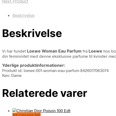
Next Product
Beskrivelse
Beskrivelse
Vi har fundet
Loewe Woman Eau Parfum
fra
Loewe
hos bol
din femininitet med denne eksklusive parfume til kvinder m
Yderlige produktinformationer:
Produkt id: loewe-001-woman-eau-parfum 8426017063074
Køn: Dame
Relaterede varer
På Udsalg! 9%