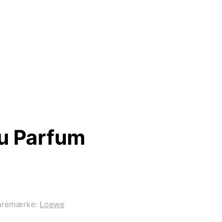
u Parfum
aremærke:
Loewe