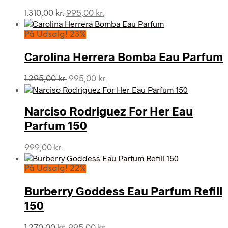
Den
Den
1.310,00
kr.
995,00
kr.
oprindelige
aktuelle
pris
pris
På Udsalg! 23%
var:
er:
1.310,00 kr..
995,00 kr..
Carolina Herrera Bomba Eau Parfum
Den
Den
1.295,00
kr.
995,00
kr.
oprindelige
aktuelle
pris
pris
var:
er:
Narciso Rodriguez For Her Eau
1.295,00 kr..
995,00 kr..
Parfum 150
999,00
kr.
På Udsalg! 22%
Burberry Goddess Eau Parfum Refill
150
Den
Den