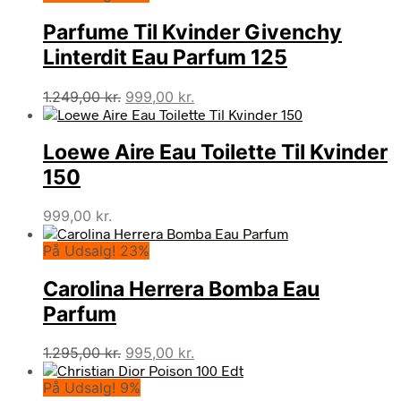
Parfume Til Kvinder Givenchy
Linterdit Eau Parfum 125
Den
Den
1.249,00
kr.
999,00
kr.
oprindelige
aktuelle
pris
pris
Loewe Aire Eau Toilette Til Kvinder
var:
er:
1.249,00 kr..
999,00 kr..
150
999,00
kr.
På Udsalg! 23%
Carolina Herrera Bomba Eau
Parfum
Den
Den
1.295,00
kr.
995,00
kr.
oprindelige
aktuelle
På Udsalg! 9%
pris
pris