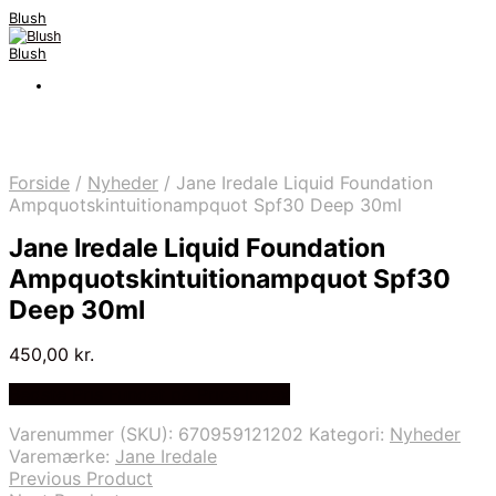
Blush
Blush
Forside
/
Nyheder
/
Jane Iredale Liquid Foundation
Ampquotskintuitionampquot Spf30 Deep 30ml
Jane Iredale Liquid Foundation
Ampquotskintuitionampquot Spf30
Deep 30ml
450,00
kr.
Bedste Pris Fundet på Price Index
Varenummer (SKU):
670959121202
Kategori:
Nyheder
Varemærke:
Jane Iredale
Previous Product