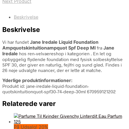
Next Product
Beskrivelse
Beskrivelse
Vi har fundet
Jane Iredale Liquid Foundation
Ampquotskintuitionampquot Spf Deep Ml
fra
Jane
Iredale
hos ren-velvaereshop i kategorien
. En let og
opbyggelig flydende foundation med fysisk solbeskyttelse
SPF 30, der giver en naturlig, fejlfri og sund glød. Findes i
26 nøje udvalgte nuancer, der er lette at matche.
Yderlige produktinformationer:
Produkt id: jane-iredale-liquid-foundation-
quotskintuitionquot-spf30-74-deep-30ml 670959121202
Relaterede varer
På Udsalg! 20%