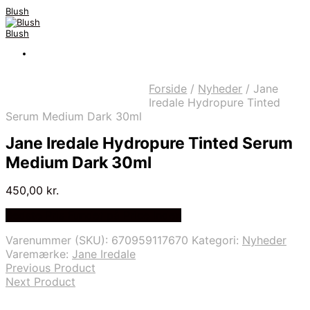
Blush
Blush
Forside
/
Nyheder
/
Jane
Iredale Hydropure Tinted
Serum Medium Dark 30ml
Jane Iredale Hydropure Tinted Serum
Medium Dark 30ml
450,00
kr.
Bedste Pris Fundet på Price Index
Varenummer (SKU):
670959117670
Kategori:
Nyheder
Varemærke:
Jane Iredale
Previous Product
Next Product