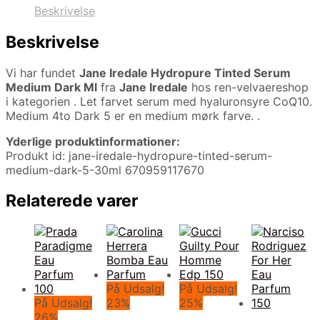
Beskrivelse
Beskrivelse
Vi har fundet
Jane Iredale Hydropure Tinted Serum
Medium Dark Ml
fra
Jane Iredale
hos ren-velvaereshop
i kategorien
. Let farvet serum med hyaluronsyre CoQ10.
Medium 4to Dark 5 er en medium mørk farve. .
Yderlige produktinformationer:
Produkt id: jane-iredale-hydropure-tinted-serum-
medium-dark-5-30ml 670959117670
Relaterede varer
På Udsalg!
På Udsalg!
På Udsalg!
23%
25%
26%