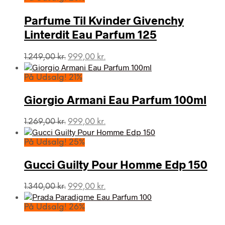
Parfume Til Kvinder Givenchy
Linterdit Eau Parfum 125
Den
Den
1.249,00
kr.
999,00
kr.
oprindelige
aktuelle
pris
pris
På Udsalg! 21%
var:
er:
1.249,00 kr..
999,00 kr..
Giorgio Armani Eau Parfum 100ml
Den
Den
1.269,00
kr.
999,00
kr.
oprindelige
aktuelle
pris
pris
På Udsalg! 25%
var:
er:
1.269,00 kr..
999,00 kr..
Gucci Guilty Pour Homme Edp 150
Den
Den
1.340,00
kr.
999,00
kr.
oprindelige
aktuelle
pris
pris
På Udsalg! 26%
var:
er: