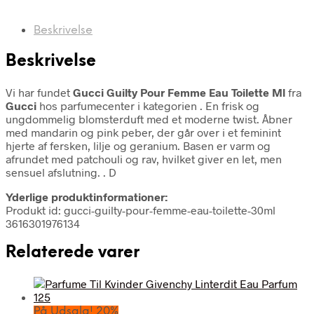
Beskrivelse
Beskrivelse
Vi har fundet
Gucci Guilty Pour Femme Eau Toilette Ml
fra
Gucci
hos parfumecenter i kategorien
. En frisk og
ungdommelig blomsterduft med et moderne twist. Åbner
med mandarin og pink peber, der går over i et feminint
hjerte af fersken, lilje og geranium. Basen er varm og
afrundet med patchouli og rav, hvilket giver en let, men
sensuel afslutning. . D
Yderlige produktinformationer:
Produkt id: gucci-guilty-pour-femme-eau-toilette-30ml
3616301976134
Relaterede varer
På Udsalg! 20%