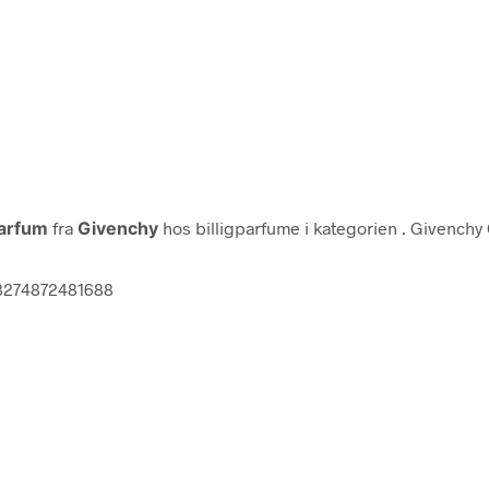
arfum
fra
Givenchy
hos billigparfume i kategorien
. Givenchy
 3274872481688