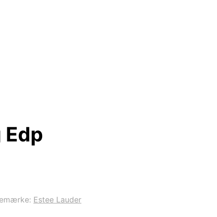
g Edp
remærke:
Estee Lauder