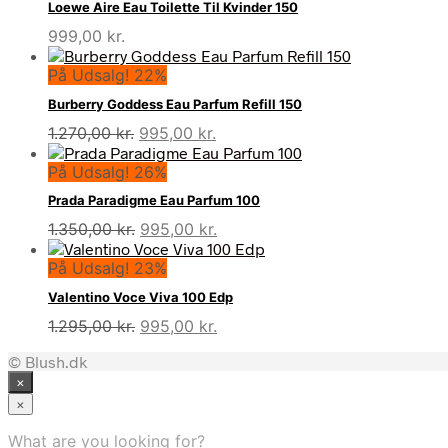
Loewe Aire Eau Toilette Til Kvinder 150
999,00
kr.
På Udsalg! 22%
Burberry Goddess Eau Parfum Refill 150
Den
Den
1.270,00
kr.
995,00
kr.
oprindelige
aktuelle
På Udsalg! 26%
pris
pris
var:
er:
Prada Paradigme Eau Parfum 100
1.270,00 kr..
995,00 kr..
Den
Den
1.350,00
kr.
995,00
kr.
oprindelige
aktuelle
På Udsalg! 23%
pris
pris
var:
er:
Valentino Voce Viva 100 Edp
1.350,00 kr..
995,00 kr..
Den
Den
1.295,00
kr.
995,00
kr.
oprindelige
aktuelle
© Blush.dk
pris
pris
×
var:
er:
1.295,00 kr..
995,00 kr..
×
What are you looking for?