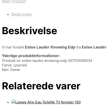
Next Product
Beskrivelse
Beskrivelse
Vi har fundet
Estee Lauder Knowing Edp
fra
Estee Lauder
Yderlige produktinformationer:
Produkt id: estee-lauder-knowing-edp 027131006534
Farve: Lyserød
Køn: Dame
Relaterede varer