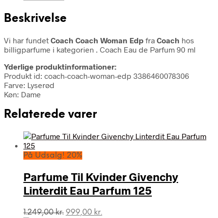
Beskrivelse
Vi har fundet
Coach Coach Woman Edp
fra
Coach
hos
billigparfume i kategorien
. Coach Eau de Parfum 90 ml
Yderlige produktinformationer:
Produkt id: coach-coach-woman-edp 3386460078306
Farve: Lyserød
Køn: Dame
Relaterede varer
På Udsalg! 20%
Parfume Til Kvinder Givenchy
Linterdit Eau Parfum 125
Den
Den
1.249,00
kr.
999,00
kr.