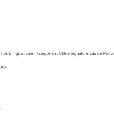
e
hos billigparfume i kategorien
. Chloe Signature Eau de Parf
3004