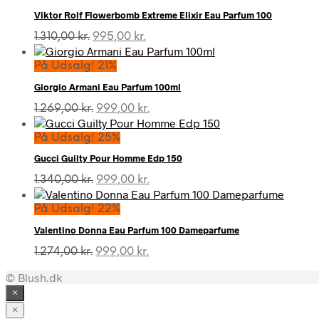
Viktor Rolf Flowerbomb Extreme Elixir Eau Parfum 100
Den
Den
1.310,00
kr.
995,00
kr.
oprindelige
aktuelle
pris
pris
På Udsalg! 21%
var:
er:
Giorgio Armani Eau Parfum 100ml
1.310,00 kr..
995,00 kr..
Den
Den
1.269,00
kr.
999,00
kr.
oprindelige
aktuelle
pris
pris
På Udsalg! 25%
var:
er:
Gucci Guilty Pour Homme Edp 150
1.269,00 kr..
999,00 kr..
Den
Den
1.340,00
kr.
999,00
kr.
oprindelige
aktuelle
pris
pris
På Udsalg! 22%
var:
er:
Valentino Donna Eau Parfum 100 Dameparfume
1.340,00 kr..
999,00 kr..
Den
Den
1.274,00
kr.
999,00
kr.
oprindelige
aktuelle
© Blush.dk
pris
pris
var:
er:
×
1.274,00 kr..
999,00 kr..
×