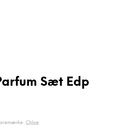
p
Parfum Sæt Edp
aremærke:
Chloe