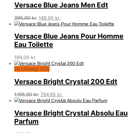
Versace Blue Jeans Men Edt
468,00 kr..
199,00 kr..
Den
Den
395,00
kr.
148,95
kr.
oprindelige
aktuelle
pris
pris
Versace Blue Jeans Pour Homme
var:
er:
395,00 kr..
148,95 kr..
Eau Toilette
199,00
kr.
På Udsalg! 33%
Versace Bright Crystal 200 Edt
Den
Den
1.195,00
kr.
794,95
kr.
oprindelige
aktuelle
pris
pris
Versace Bright Crystal Absolu Eau
var:
er:
1.195,00 kr..
794,95 kr..
Parfum