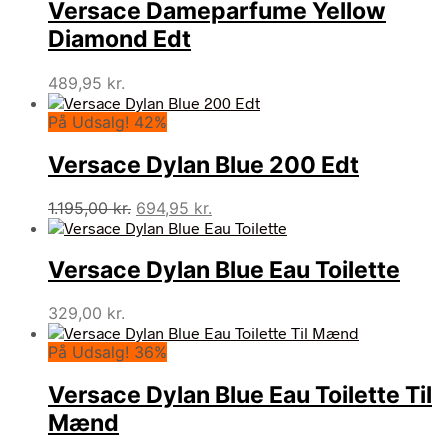
Versace Dameparfume Yellow
var:
er:
465,00 kr..
394,95 kr..
Diamond Edt
489,95
kr.
På Udsalg! 42%
Versace Dylan Blue 200 Edt
Den
Den
1.195,00
kr.
694,95
kr.
oprindelige
aktuelle
pris
pris
Versace Dylan Blue Eau Toilette
var:
er:
1.195,00 kr..
694,95 kr..
329,00
kr.
På Udsalg! 36%
Versace Dylan Blue Eau Toilette Til
Mænd