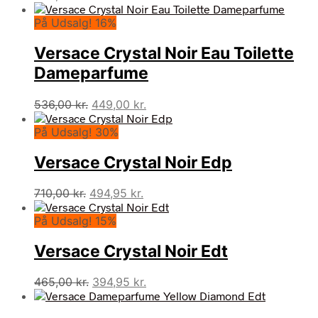
På Udsalg! 16%
Versace Crystal Noir Eau Toilette
Dameparfume
Den
Den
536,00
kr.
449,00
kr.
oprindelige
aktuelle
På Udsalg! 30%
pris
pris
var:
er:
Versace Crystal Noir Edp
536,00 kr..
449,00 kr..
Den
Den
710,00
kr.
494,95
kr.
oprindelige
aktuelle
På Udsalg! 15%
pris
pris
var:
er:
Versace Crystal Noir Edt
710,00 kr..
494,95 kr..
Den
Den
465,00
kr.
394,95
kr.
oprindelige
aktuelle
pris
pris