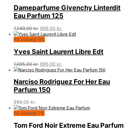
Dameparfume Givenchy Linterdit
Eau Parfum 125
Den
Den
1.249,00
kr.
999,00
kr.
oprindelige
aktuelle
På Udsalg! 9%
pris
pris
var:
er:
Yves Saint Laurent Libre Edt
1.249,00 kr..
999,00 kr..
Den
Den
1.095,00
kr.
995,00
kr.
oprindelige
aktuelle
pris
pris
Narciso Rodriguez For Her Eau
var:
er:
1.095,00 kr..
995,00 kr..
Parfum 150
999,00
kr.
På Udsalg! 7%
Tom Ford Noir Extreme Eau Parfum