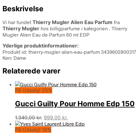
Beskrivelse
Vi har fundet
Thierry Mugler Alien Eau Parfum
fra
Thierry Mugler
hos billigparfume i kategorien
. Thierry
Mugler Alien Eau de Parfum 60 ml EDP
Yderlige produktinformationer:
Produkt id: thierry-mugler-alien-eau-parfum 3439602800317
Køn: Dame
Relaterede varer
På Udsalg! 25%
Gucci Guilty Pour Homme Edp 150
Den
Den
1.340,00
kr.
999,00
kr.
oprindelige
aktuelle
På Udsalg! 18%
pris
pris
var:
er: