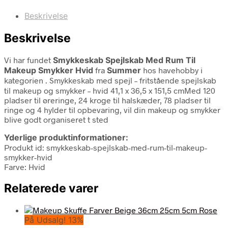
Beskrivelse
Beskrivelse
Vi har fundet
Smykkeskab Spejlskab Med Rum Til
Makeup Smykker Hvid
fra
Summer
hos havehobby i
kategorien
. Smykkeskab med spejl – fritstående spejlskab
til makeup og smykker – hvid 41,1 x 36,5 x 151,5 cmMed 120
pladser til øreringe, 24 kroge til halskæder, 78 pladser til
ringe og 4 hylder til opbevaring, vil din makeup og smykker
blive godt organiseret t sted
Yderlige produktinformationer:
Produkt id: smykkeskab-spejlskab-med-rum-til-makeup-
smykker-hvid
Farve: Hvid
Relaterede varer
På Udsalg! 13%