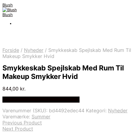
Blush
Blush
Forside
/
Nyheder
/
Smykkeskab Spejlskab Med Rum Til
Makeup Smykker Hvid
Smykkeskab Spejlskab Med Rum Til
Makeup Smykker Hvid
844,00
kr.
Bedste Pris Fundet på Price Index
Varenummer (SKU):
bd4492edec44
Kategori:
Nyheder
Varemærke:
Summer
Previous Product
Next Product