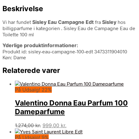
Beskrivelse
Vi har fundet
Sisley Eau Campagne Edt
fra
Sisley
hos
billigparfume i kategorien
. Sisley Eau de Campagne Eau de
Toilette 100 ml
Yderlige produktinformationer:
Produkt id: sisley-eau-campagne-100-edt 3473311904010
Køn: Dame
Relaterede varer
På Udsalg! 22%
Valentino Donna Eau Parfum 100
Dameparfume
Den
Den
1.274,00
kr.
999,00
kr.
oprindelige
aktuelle
På Udsalg! 9%
pris
pris