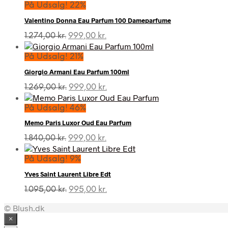
På Udsalg! 22%
Valentino Donna Eau Parfum 100 Dameparfume
Den
Den
1.274,00
kr.
999,00
kr.
oprindelige
aktuelle
pris
pris
På Udsalg! 21%
var:
er:
Giorgio Armani Eau Parfum 100ml
1.274,00 kr..
999,00 kr..
Den
Den
1.269,00
kr.
999,00
kr.
oprindelige
aktuelle
pris
pris
På Udsalg! 46%
var:
er:
Memo Paris Luxor Oud Eau Parfum
1.269,00 kr..
999,00 kr..
Den
Den
1.840,00
kr.
999,00
kr.
oprindelige
aktuelle
pris
pris
På Udsalg! 9%
var:
er:
Yves Saint Laurent Libre Edt
1.840,00 kr..
999,00 kr..
Den
Den
1.095,00
kr.
995,00
kr.
oprindelige
aktuelle
© Blush.dk
pris
pris
var:
er:
×