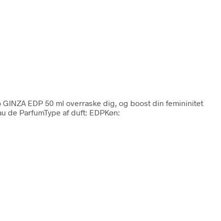
 GINZA EDP 50 ml overraske dig, og boost din femininitet
au de ParfumType af duft: EDPKøn: