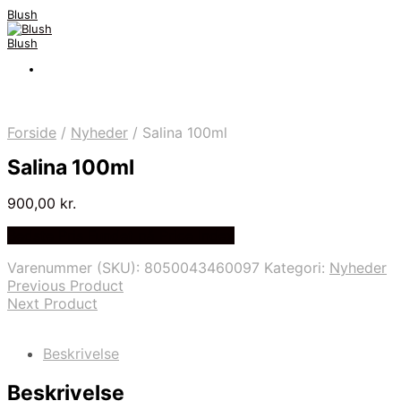
Blush
Blush
Forside
/
Nyheder
/
Salina 100ml
Salina 100ml
900,00
kr.
Bedste Pris Fundet på Price Index
Varenummer (SKU):
8050043460097
Kategori:
Nyheder
Previous Product
Next Product
Beskrivelse
Beskrivelse