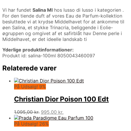
Vi har fundet
Salina Ml
hos lusso di lusso i kategorien
.
For den tiende duft af vores Eau de Parfum-kollektion
besluttede vi at krydse Middelhavet for at ankomme til
øen Salina, et stykke Trinacria, beliggende i Eolie-
øgruppen og omgivet af et safirblåt hav Denne perle i
Middelhavet, er det ideelle landskab ti
Yderlige produktinformationer:
Produkt id: salina-100ml 8050043460097
Relaterede varer
På Udsalg! 9%
Christian Dior Poison 100 Edt
Den
Den
1.095,00
kr.
995,00
kr.
oprindelige
aktuelle
pris
pris
På Udsalg! 26%
var:
er: