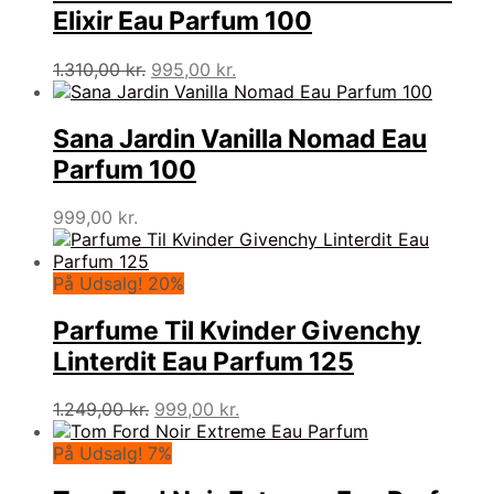
Elixir Eau Parfum 100
Den
Den
1.310,00
kr.
995,00
kr.
oprindelige
aktuelle
pris
pris
var:
er:
Sana Jardin Vanilla Nomad Eau
1.310,00 kr..
995,00 kr..
Parfum 100
999,00
kr.
På Udsalg! 20%
Parfume Til Kvinder Givenchy
Linterdit Eau Parfum 125
Den
Den
1.249,00
kr.
999,00
kr.
oprindelige
aktuelle
pris
pris
På Udsalg! 7%
var:
er: