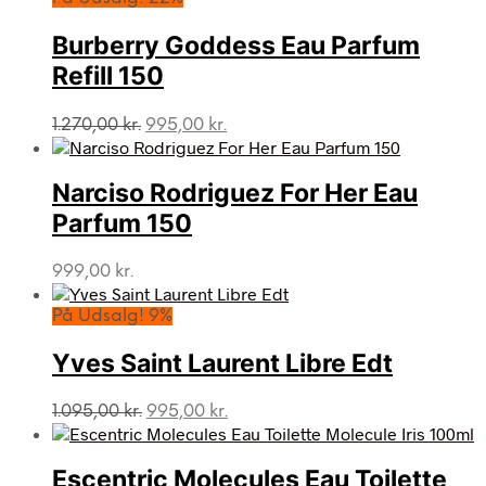
Burberry Goddess Eau Parfum
Refill 150
Den
Den
1.270,00
kr.
995,00
kr.
oprindelige
aktuelle
pris
pris
var:
er:
Narciso Rodriguez For Her Eau
1.270,00 kr..
995,00 kr..
Parfum 150
999,00
kr.
På Udsalg! 9%
Yves Saint Laurent Libre Edt
Den
Den
1.095,00
kr.
995,00
kr.
oprindelige
aktuelle
pris
pris
var:
er:
Escentric Molecules Eau Toilette