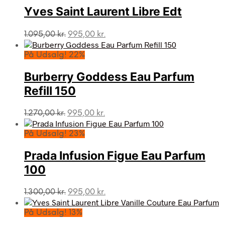
Yves Saint Laurent Libre Edt
Den
Den
1.095,00
kr.
995,00
kr.
oprindelige
aktuelle
pris
pris
På Udsalg! 22%
var:
er:
1.095,00 kr..
995,00 kr..
Burberry Goddess Eau Parfum
Refill 150
Den
Den
1.270,00
kr.
995,00
kr.
oprindelige
aktuelle
pris
pris
På Udsalg! 23%
var:
er:
1.270,00 kr..
995,00 kr..
Prada Infusion Figue Eau Parfum
100
Den
Den
1.300,00
kr.
995,00
kr.
oprindelige
aktuelle
pris
pris
På Udsalg! 13%
var:
er: