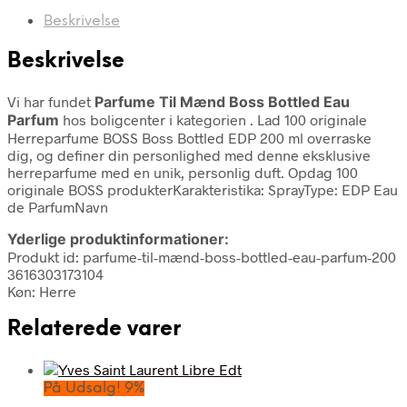
Beskrivelse
Beskrivelse
Vi har fundet
Parfume Til Mænd Boss Bottled Eau
Parfum
hos boligcenter i kategorien
. Lad 100 originale
Herreparfume BOSS Boss Bottled EDP 200 ml overraske
dig, og definer din personlighed med denne eksklusive
herreparfume med en unik, personlig duft. Opdag 100
originale BOSS produkterKarakteristika: SprayType: EDP Eau
de ParfumNavn
Yderlige produktinformationer:
Produkt id: parfume-til-mænd-boss-bottled-eau-parfum-200
3616303173104
Køn: Herre
Relaterede varer
På Udsalg! 9%