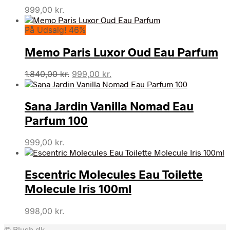
999,00
kr.
På Udsalg! 46%
Memo Paris Luxor Oud Eau Parfum
Den
Den
1.840,00
kr.
999,00
kr.
oprindelige
aktuelle
pris
pris
Sana Jardin Vanilla Nomad Eau
var:
er:
1.840,00 kr..
999,00 kr..
Parfum 100
999,00
kr.
Escentric Molecules Eau Toilette
Molecule Iris 100ml
998,00
kr.
© Blush.dk