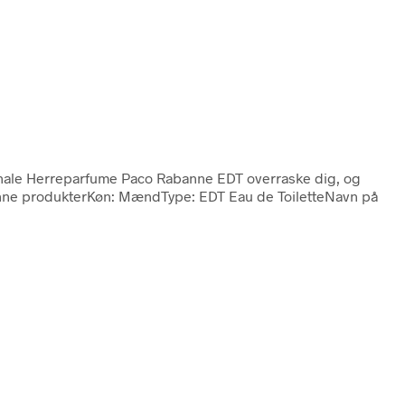
ginale Herreparfume Paco Rabanne EDT overraske dig, og
anne produkterKøn: MændType: EDT Eau de ToiletteNavn på