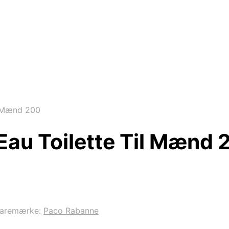
l Mænd 200
Eau Toilette Til Mænd 
aremærke:
Paco Rabanne