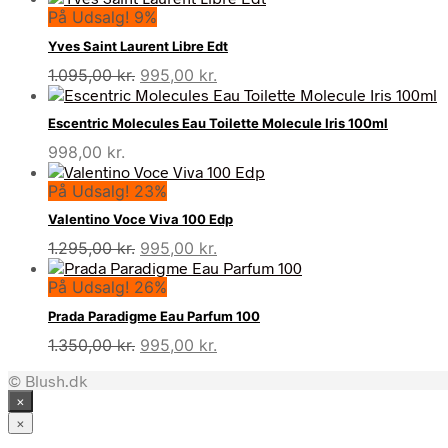
På Udsalg! 9%
Yves Saint Laurent Libre Edt
Den
Den
1.095,00
kr.
995,00
kr.
oprindelige
aktuelle
pris
pris
Escentric Molecules Eau Toilette Molecule Iris 100ml
var:
er:
998,00
kr.
1.095,00 kr..
995,00 kr..
På Udsalg! 23%
Valentino Voce Viva 100 Edp
Den
Den
1.295,00
kr.
995,00
kr.
oprindelige
aktuelle
På Udsalg! 26%
pris
pris
var:
er:
Prada Paradigme Eau Parfum 100
1.295,00 kr..
995,00 kr..
Den
Den
1.350,00
kr.
995,00
kr.
oprindelige
aktuelle
© Blush.dk
pris
pris
×
var:
er:
1.350,00 kr..
995,00 kr..
×