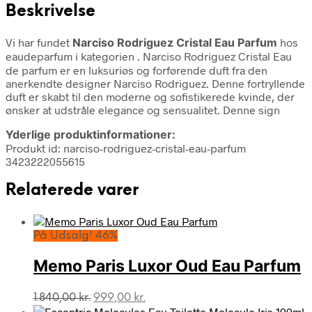
Beskrivelse
Vi har fundet
Narciso Rodriguez Cristal Eau Parfum
hos
eaudeparfum i kategorien
. Narciso Rodriguez Cristal Eau
de parfum er en luksuriøs og forførende duft fra den
anerkendte designer Narciso Rodriguez. Denne fortryllende
duft er skabt til den moderne og sofistikerede kvinde, der
ønsker at udstråle elegance og sensualitet. Denne sign
Yderlige produktinformationer:
Produkt id: narciso-rodriguez-cristal-eau-parfum
3423222055615
Relaterede varer
På Udsalg! 46%
Memo Paris Luxor Oud Eau Parfum
Den
Den
1.840,00
kr.
999,00
kr.
oprindelige
aktuelle