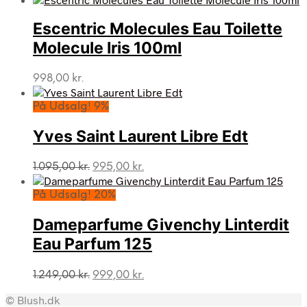
pris
pris
var:
er:
Escentric Molecules Eau Toilette
1.840,00 kr..
999,00 kr..
Molecule Iris 100ml
998,00
kr.
På Udsalg! 9%
Yves Saint Laurent Libre Edt
Den
Den
1.095,00
kr.
995,00
kr.
oprindelige
aktuelle
pris
pris
På Udsalg! 20%
var:
er:
1.095,00 kr..
995,00 kr..
Dameparfume Givenchy Linterdit
Eau Parfum 125
Den
Den
1.249,00
kr.
999,00
kr.
oprindelige
aktuelle
© Blush.dk
pris
pris