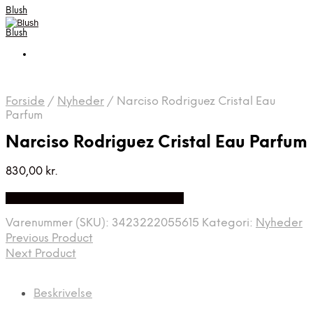
Blush
Blush
Forside
/
Nyheder
/
Narciso Rodriguez Cristal Eau
Parfum
Narciso Rodriguez Cristal Eau Parfum
830,00
kr.
Bedste Pris Fundet på Price Index
Varenummer (SKU):
3423222055615
Kategori:
Nyheder
Previous Product
Next Product
Beskrivelse