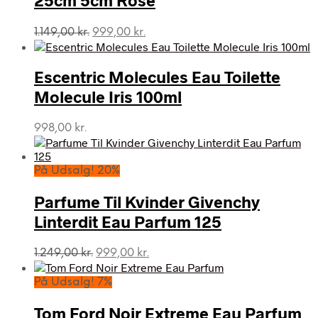
25cm 5cm Rose
Den
Den
1.149,00
kr.
999,00
kr.
oprindelige
aktuelle
pris
pris
var:
er:
Escentric Molecules Eau Toilette
1.149,00 kr..
999,00 kr..
Molecule Iris 100ml
998,00
kr.
På Udsalg! 20%
Parfume Til Kvinder Givenchy
Linterdit Eau Parfum 125
Den
Den
1.249,00
kr.
999,00
kr.
oprindelige
aktuelle
pris
pris
På Udsalg! 7%
var:
er:
1.249,00 kr..
999,00 kr..
Tom Ford Noir Extreme Eau Parfum