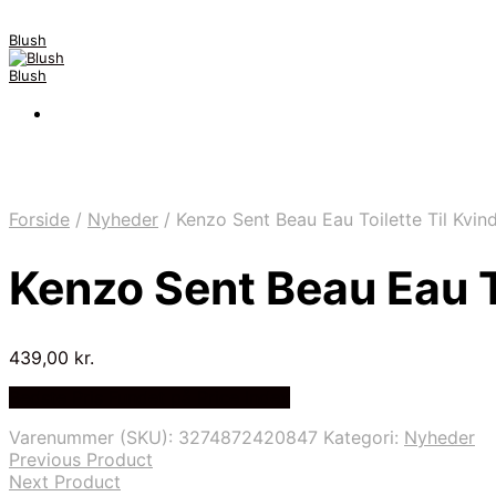
Blush
Blush
Forside
/
Nyheder
/
Kenzo Sent Beau Eau Toilette Til Kvin
Kenzo Sent Beau Eau To
439,00
kr.
Bedste Pris Fundet på Price Index
Varenummer (SKU):
3274872420847
Kategori:
Nyheder
Previous Product
Next Product