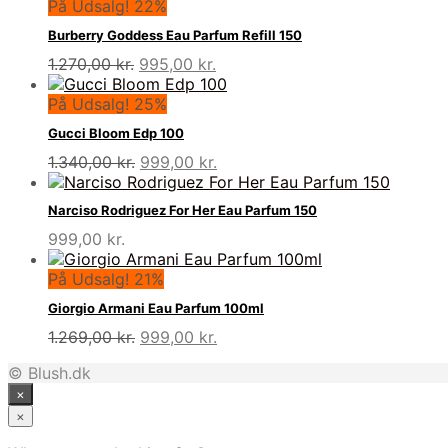
På Udsalg! 22%
Burberry Goddess Eau Parfum Refill 150
Den
Den
1.270,00
kr.
995,00
kr.
oprindelige
aktuelle
pris
pris
På Udsalg! 25%
var:
er:
Gucci Bloom Edp 100
1.270,00 kr..
995,00 kr..
Den
Den
1.340,00
kr.
999,00
kr.
oprindelige
aktuelle
pris
pris
Narciso Rodriguez For Her Eau Parfum 150
var:
er:
999,00
kr.
1.340,00 kr..
999,00 kr..
På Udsalg! 21%
Giorgio Armani Eau Parfum 100ml
Den
Den
1.269,00
kr.
999,00
kr.
oprindelige
aktuelle
© Blush.dk
pris
pris
×
var:
er:
1.269,00 kr..
999,00 kr..
×