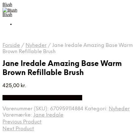
Blush
Blush
Forside
/
Nyheder
/
Jane Iredale Amazing Base Warm
Brown Refillable Brush
Jane Iredale Amazing Base Warm
Brown Refillable Brush
425,00
kr.
Bedste Pris Fundet på Price Index
Varenummer (SKU):
670959114884
Kategori:
Nyheder
Varemærke:
Jane Iredale
Previous Product
Next Product