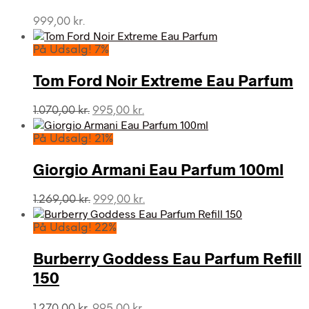
999,00
kr.
På Udsalg! 7%
Tom Ford Noir Extreme Eau Parfum
Den
Den
1.070,00
kr.
995,00
kr.
oprindelige
aktuelle
pris
pris
På Udsalg! 21%
var:
er:
1.070,00 kr..
995,00 kr..
Giorgio Armani Eau Parfum 100ml
Den
Den
1.269,00
kr.
999,00
kr.
oprindelige
aktuelle
pris
pris
På Udsalg! 22%
var:
er:
1.269,00 kr..
999,00 kr..
Burberry Goddess Eau Parfum Refill
150
Den
Den
1.270,00
kr.
995,00
kr.