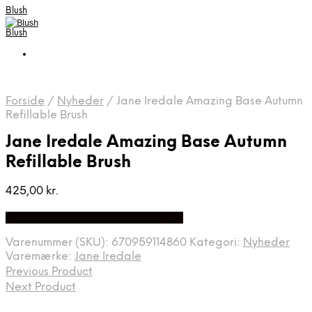
Blush
Blush
Forside
/
Nyheder
/
Jane Iredale Amazing Base Autumn
Refillable Brush
Jane Iredale Amazing Base Autumn
Refillable Brush
425,00
kr.
Bedste Pris Fundet på Price Index
Varenummer (SKU):
670959114860
Kategori:
Nyheder
Varemærke:
Jane Iredale
Previous Product
Next Product