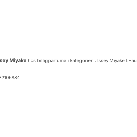
ssey Miyake
hos billigparfume i kategorien
. Issey Miyake LEau
222105884