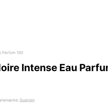
au Parfum 100
Noire Intense Eau Parf
aremærke:
Guerlain