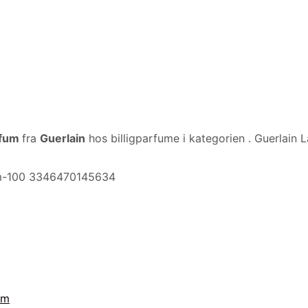
rfum
fra
Guerlain
hos billigparfume i kategorien
. Guerlain 
fum-100 3346470145634