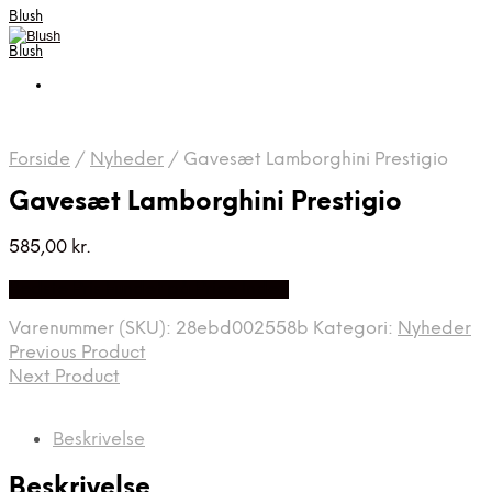
Blush
Blush
Forside
/
Nyheder
/
Gavesæt Lamborghini Prestigio
Gavesæt Lamborghini Prestigio
585,00
kr.
Bedste Pris Fundet på Price Index
Varenummer (SKU):
28ebd002558b
Kategori:
Nyheder
Previous Product
Next Product
Beskrivelse
Beskrivelse