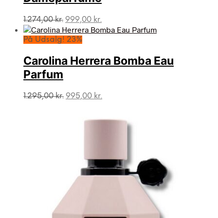
Den
Den
1.274,00
kr.
999,00
kr.
oprindelige
aktuelle
pris
pris
På Udsalg! 23%
var:
er:
1.274,00 kr..
999,00 kr..
Carolina Herrera Bomba Eau
Parfum
Den
Den
1.295,00
kr.
995,00
kr.
oprindelige
aktuelle
pris
pris
var:
er:
1.295,00 kr..
995,00 kr..