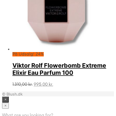
På Udsalg! 24%
Viktor Rolf Flowerbomb Extreme
Elixir Eau Parfum 100
Den
Den
1.310,00
kr.
995,00
kr.
oprindelige
aktuelle
© Blush.dk
pris
pris
var:
er:
×
1.310,00 kr..
995,00 kr..
×
What are you looking for?