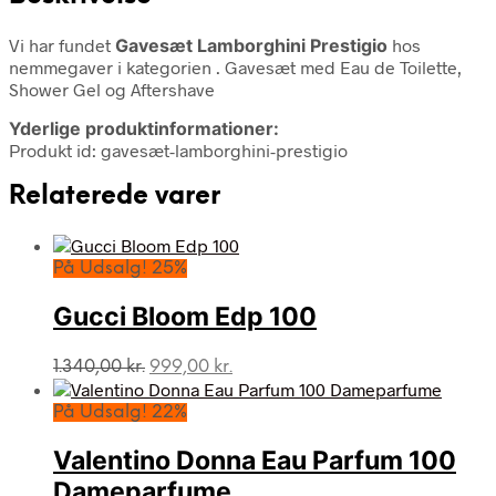
Vi har fundet
Gavesæt Lamborghini Prestigio
hos
nemmegaver i kategorien
. Gavesæt med Eau de Toilette,
Shower Gel og Aftershave
Yderlige produktinformationer:
Produkt id: gavesæt-lamborghini-prestigio
Relaterede varer
På Udsalg! 25%
Gucci Bloom Edp 100
Den
Den
1.340,00
kr.
999,00
kr.
oprindelige
aktuelle
pris
pris
På Udsalg! 22%
var:
er:
1.340,00 kr..
999,00 kr..
Valentino Donna Eau Parfum 100
Dameparfume