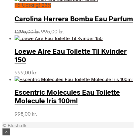
pris
pris
På Udsalg! 23%
var:
er:
1.095,00 kr..
995,00 kr..
Carolina Herrera Bomba Eau Parfum
Den
Den
1.295,00
kr.
995,00
kr.
oprindelige
aktuelle
pris
pris
var:
er:
Loewe Aire Eau Toilette Til Kvinder
1.295,00 kr..
995,00 kr..
150
999,00
kr.
Escentric Molecules Eau Toilette
Molecule Iris 100ml
998,00
kr.
© Blush.dk
×