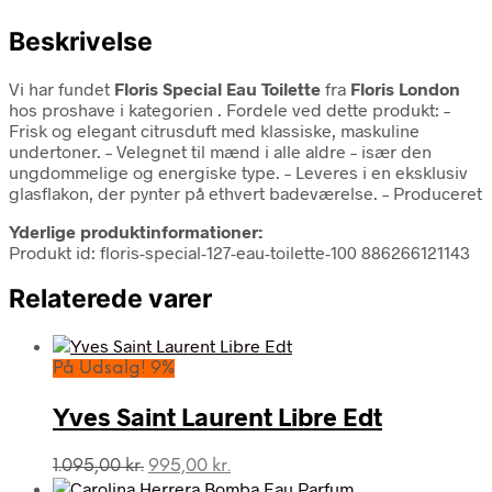
Beskrivelse
Vi har fundet
Floris Special Eau Toilette
fra
Floris London
hos proshave i kategorien
. Fordele ved dette produkt: –
Frisk og elegant citrusduft med klassiske, maskuline
undertoner. – Velegnet til mænd i alle aldre – især den
ungdommelige og energiske type. – Leveres i en eksklusiv
glasflakon, der pynter på ethvert badeværelse. – Produceret
Yderlige produktinformationer:
Produkt id: floris-special-127-eau-toilette-100 886266121143
Relaterede varer
På Udsalg! 9%
Yves Saint Laurent Libre Edt
Den
Den
1.095,00
kr.
995,00
kr.
oprindelige
aktuelle