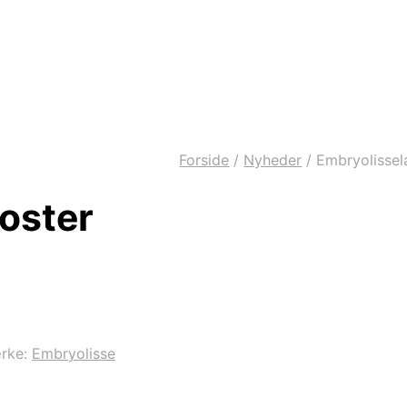
Forside
/
Nyheder
/
Embryolissel
oster
rke:
Embryolisse