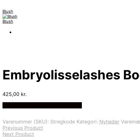
Blush
Blush
Embryolisselashes Bo
425,00
kr.
Bedste Pris Fundet på Price Index
Varenummer (SKU):
Stregkode
Kategori:
Nyheder
Varemæ
Previous Product
Next Product