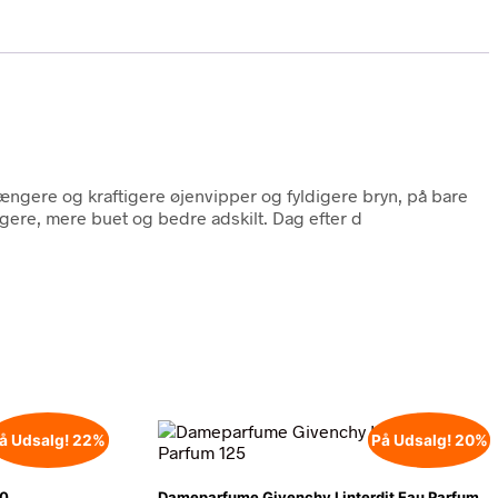
længere og kraftigere øjenvipper og fyldigere bryn, på bare
ere, mere buet og bedre adskilt. Dag efter d
å Udsalg! 22%
På Udsalg! 20%
00
Dameparfume Givenchy Linterdit Eau Parfum