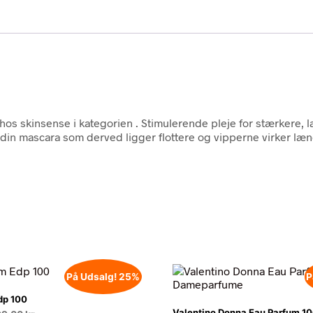
hos skinsense i kategorien
. Stimulerende pleje for stærkere, 
n mascara som derved ligger flottere og vipperne virker læng
På Udsalg! 25%
P
dp 100
Valentino Donna Eau Parfum 1