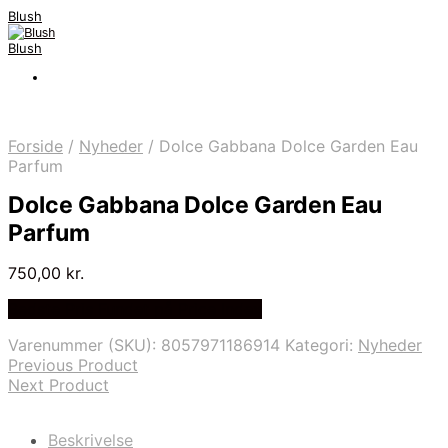
Blush
Blush
Forside
/
Nyheder
/
Dolce Gabbana Dolce Garden Eau
Parfum
Dolce Gabbana Dolce Garden Eau
Parfum
750,00
kr.
Bedste Pris Fundet på Price Index
Varenummer (SKU):
8057971186914
Kategori:
Nyheder
Previous Product
Next Product
Beskrivelse