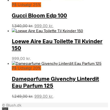
På Udsalg! 25%
Gucci Bloom Edp 100
Den
Den
1.340,00
kr.
999,00
kr.
oprindelige
aktuelle
pris
pris
Loewe Aire Eau Toilette Til Kvinder
var:
er:
1.340,00 kr..
999,00 kr..
150
999,00
kr.
På Udsalg! 20%
Dameparfume Givenchy Linterdit
Eau Parfum 125
Den
Den
1.249,00
kr.
999,00
kr.
oprindelige
aktuelle
© Blush.dk
pris
pris
×