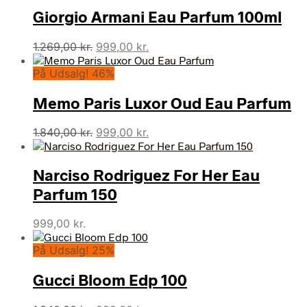
Giorgio Armani Eau Parfum 100ml
Den
Den
1.269,00
kr.
999,00
kr.
oprindelige
aktuelle
På Udsalg! 46%
pris
pris
var:
er:
Memo Paris Luxor Oud Eau Parfum
1.269,00 kr..
999,00 kr..
Den
Den
1.840,00
kr.
999,00
kr.
oprindelige
aktuelle
pris
pris
Narciso Rodriguez For Her Eau
var:
er:
1.840,00 kr..
999,00 kr..
Parfum 150
999,00
kr.
På Udsalg! 25%
Gucci Bloom Edp 100