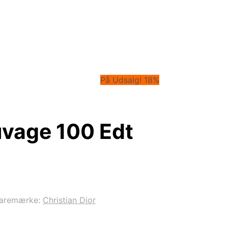
På Udsalg! 18%
uvage 100 Edt
aremærke:
Christian Dior