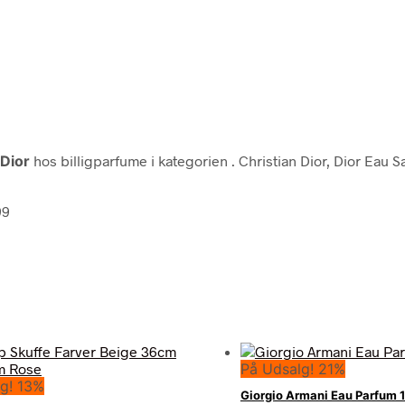
 Dior
hos billigparfume i kategorien
. Christian Dior, Dior Eau
99
På Udsalg! 21%
g! 13%
Giorgio Armani Eau Parfum 