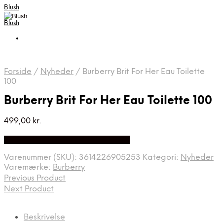
Blush
Blush
Forside
/
Nyheder
/
Burberry Brit For Her Eau Toilette
100
Burberry Brit For Her Eau Toilette 100
499,00
kr.
Bedste Pris Fundet på Price Index
Varenummer (SKU):
3614226905253
Kategori:
Nyheder
Varemærke:
Burberry
Previous Product
Next Product
Beskrivelse