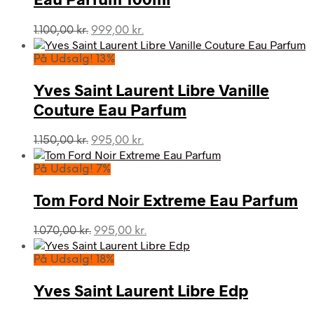
Den
Den
1.100,00
kr.
999,00
kr.
oprindelige
aktuelle
pris
pris
På Udsalg! 13%
var:
er:
1.100,00 kr..
999,00 kr..
Yves Saint Laurent Libre Vanille
Couture Eau Parfum
Den
Den
1.150,00
kr.
995,00
kr.
oprindelige
aktuelle
pris
pris
På Udsalg! 7%
var:
er:
1.150,00 kr..
995,00 kr..
Tom Ford Noir Extreme Eau Parfum
Den
Den
1.070,00
kr.
995,00
kr.
oprindelige
aktuelle
pris
pris
På Udsalg! 18%
var:
er:
1.070,00 kr..
995,00 kr..
Yves Saint Laurent Libre Edp