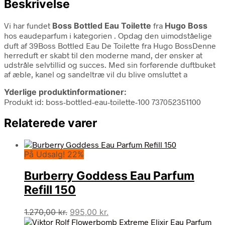
Beskrivelse
Vi har fundet
Boss Bottled Eau Toilette
fra
Hugo Boss
hos eaudeparfum i kategorien
. Opdag den uimodståelige
duft af 39Boss Bottled Eau De Toilette fra Hugo BossDenne
herreduft er skabt til den moderne mand, der ønsker at
udstråle selvtillid og succes. Med sin forførende duftbuket
af æble, kanel og sandeltræ vil du blive omsluttet a
Yderlige produktinformationer:
Produkt id: boss-bottled-eau-toilette-100 737052351100
Relaterede varer
På Udsalg! 22%
Burberry Goddess Eau Parfum
Refill 150
Den
Den
1.270,00
kr.
995,00
kr.
oprindelige
aktuelle