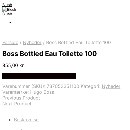
Blush
Blush
Forside
/
Nyheder
/
Boss Bottled Eau Toilette 100
Boss Bottled Eau Toilette 100
855,00
kr.
Bedste Pris Fundet på Price Index
Varenummer (SKU):
737052351100
Kategori:
Nyheder
Varemærke:
Hugo Boss
Previous Product
Next Product
Beskrivelse