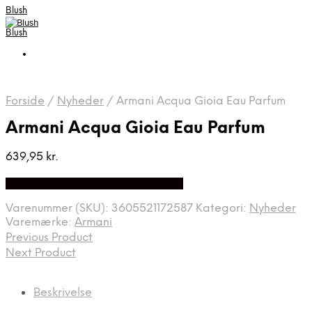
Blush
Blush
Forside
/
Nyheder
/
Armani Acqua Gioia Eau Parfum
Armani Acqua Gioia Eau Parfum
639,95
kr.
Bedste Pris Fundet på Price Index
Varenummer (SKU):
3605521172587
Kategori:
Nyheder
Varemærke:
Armani
Previous Product
Next Product
Beskrivelse