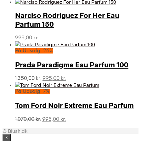
oprindelige
aktuelle
pris
pris
var:
er:
Narciso Rodriguez For Her Eau
1.100,00 kr..
999,00 kr..
Parfum 150
999,00
kr.
På Udsalg! 26%
Prada Paradigme Eau Parfum 100
Den
Den
1.350,00
kr.
995,00
kr.
oprindelige
aktuelle
pris
pris
På Udsalg! 7%
var:
er:
1.350,00 kr..
995,00 kr..
Tom Ford Noir Extreme Eau Parfum
Den
Den
1.070,00
kr.
995,00
kr.
oprindelige
aktuelle
© Blush.dk
pris
pris
var:
er:
×