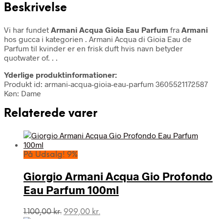
Beskrivelse
Vi har fundet
Armani Acqua Gioia Eau Parfum
fra
Armani
hos gucca i kategorien
. Armani Acqua di Gioia Eau de
Parfum til kvinder er en frisk duft hvis navn betyder
quotwater of. . .
Yderlige produktinformationer:
Produkt id: armani-acqua-gioia-eau-parfum 3605521172587
Køn: Dame
Relaterede varer
På Udsalg! 9%
Giorgio Armani Acqua Gio Profondo
Eau Parfum 100ml
Den
Den
1.100,00
kr.
999,00
kr.