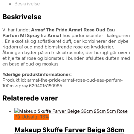
Beskrivelse
Beskrivelse
Vi har fundet
Armaf The Pride Armaf Rose Oud Eau
Parfum Ml Spray
fra
Armaf
hos parfumecenter i kategorien
. En eksotisk og sofistikeret duft, der kombinerer den dybe
rigdom af oud med blomstrende rose og krydderier.
Åbningen byder på en frisk citrusnote, der hurtigt går over i
et hjerte af rose og blomster. I bunden afsluttes duften med
en base af oud og moskus
Yderlige produktinformationer:
Produkt id: armaf-the-pride-armaf-rose-oud-eau-parfum-
100ml-spray 6294015180985
Relaterede varer
På Udsalg! 13%
Makeup Skuffe Farver Beige 36cm