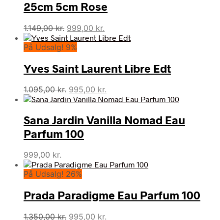
25cm 5cm Rose
Den
Den
1.149,00
kr.
999,00
kr.
oprindelige
aktuelle
På Udsalg! 9%
pris
pris
var:
er:
Yves Saint Laurent Libre Edt
1.149,00 kr..
999,00 kr..
Den
Den
1.095,00
kr.
995,00
kr.
oprindelige
aktuelle
pris
pris
Sana Jardin Vanilla Nomad Eau
var:
er:
1.095,00 kr..
995,00 kr..
Parfum 100
999,00
kr.
På Udsalg! 26%
Prada Paradigme Eau Parfum 100
Den
Den
1.350,00
kr.
995,00
kr.