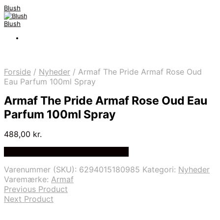
Blush
Blush
Forside
/
Nyheder
/
Armaf The Pride Armaf Rose Oud
Eau Parfum 100ml Spray
Armaf The Pride Armaf Rose Oud Eau
Parfum 100ml Spray
488,00
kr.
Bedste Pris Fundet på Price Index
Varenummer (SKU):
6294015180985
Kategori:
Nyheder
Varemærke:
Armaf
Previous Product
Next Product