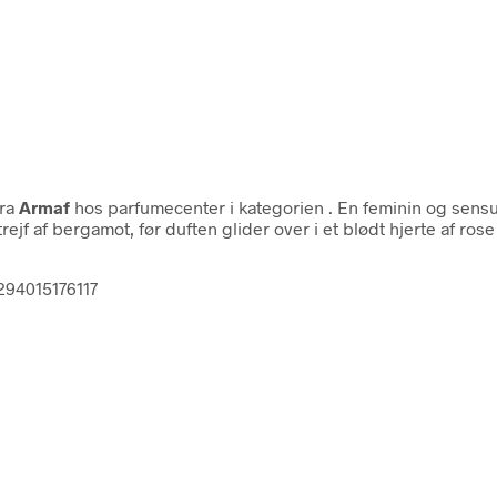
ra
Armaf
hos parfumecenter i kategorien
. En feminin og sens
jf af bergamot, før duften glider over i et blødt hjerte af ros
294015176117