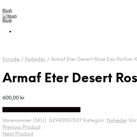
Blush
Blush
Forside
/
Nyheder
/
Armaf Eter Desert Rose Eau Parfum 1
Armaf Eter Desert Ro
600,00
kr.
Bedste Pris Fundet på Price Index
Varenummer (SKU):
6294015176117
Kategori:
Nyheder
Va
Previous Product
Next Product