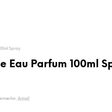
00ml Spray
se Eau Parfum 100ml S
remærke:
Armaf