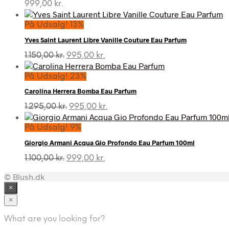
999,00
kr.
På Udsalg! 13%
Yves Saint Laurent Libre Vanille Couture Eau Parfum
Den
Den
1.150,00
kr.
995,00
kr.
oprindelige
aktuelle
pris
pris
På Udsalg! 23%
var:
er:
Carolina Herrera Bomba Eau Parfum
1.150,00 kr..
995,00 kr..
Den
Den
1.295,00
kr.
995,00
kr.
oprindelige
aktuelle
pris
pris
På Udsalg! 9%
var:
er:
Giorgio Armani Acqua Gio Profondo Eau Parfum 100ml
1.295,00 kr..
995,00 kr..
Den
Den
1.100,00
kr.
999,00
kr.
oprindelige
aktuelle
© Blush.dk
pris
pris
var:
er:
×
1.100,00 kr..
999,00 kr..
×
What are you looking for?