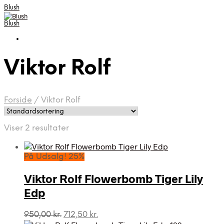
Blush
Blush
Viktor Rolf
Forside
/
Viktor Rolf
Viser 2 resultater
På Udsalg! 25%
Viktor Rolf Flowerbomb Tiger Lily
Edp
Den
Den
950,00
kr.
712,50
kr.
oprindelige
aktuelle