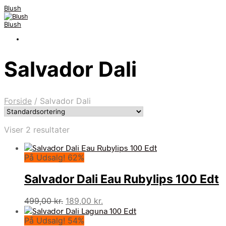
Blush
Blush
Salvador Dali
Forside
/
Salvador Dali
Viser 2 resultater
På Udsalg! 62%
Salvador Dali Eau Rubylips 100 Edt
Den
Den
499,00
kr.
189,00
kr.
oprindelige
aktuelle
På Udsalg! 54%
pris
pris